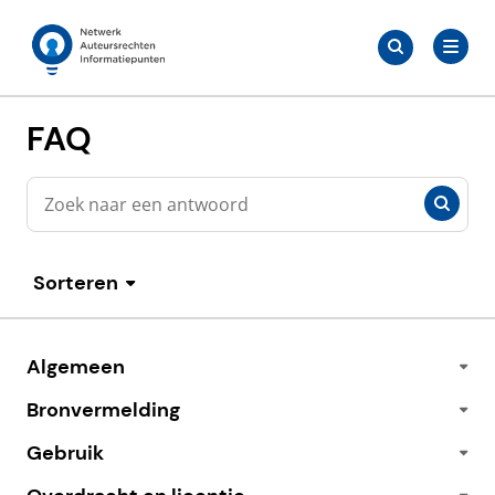
Meteen
Zoeken
naar
Zoeken
naar:
Auteursrechten.nl
de
content
FAQ
Zoeken
Zoeken
Sorteren
Algemeen
Bronvermelding
Gebruik