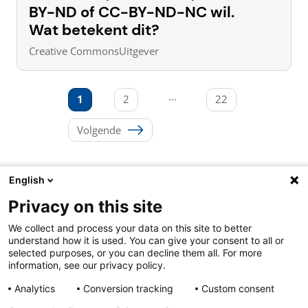
BY-ND of CC-BY-ND-NC wil.
Wat betekent dit?
Creative Commons
Uitgever
Berichten
…
1
2
22
paginering
Volgende
English
Privacy on this site
Over ons & contact
We collect and process your data on this site to better
Cookies
understand how it is used. You can give your consent to all or
Privacy
selected purposes, or you can decline them all. For more
Disclaimer
information, see our privacy policy.
Analytics
Conversion tracking
Custom consent