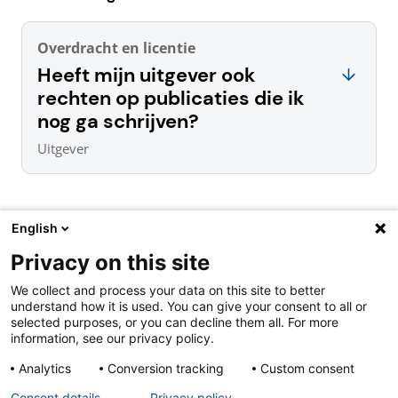
Overdracht en licentie
Heeft mijn uitgever ook
rechten op publicaties die ik
nog ga schrijven?
Uitgever
English
Privacy on this site
Over ons & contact
We collect and process your data on this site to better
Cookies
understand how it is used. You can give your consent to all or
Privacy
selected purposes, or you can decline them all. For more
Disclaimer
information, see our privacy policy.
Analytics
Conversion tracking
Custom consent
Consent details
Privacy policy