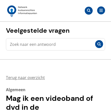
Meteen
Zoeken
naar
Zoeken
naar:
Auteursrechten.nl
de
content
Veelgestelde vragen
Zoeken
Zoeken
Terug naar overzicht
Algemeen
Mag ik een videoband of
dvd in de