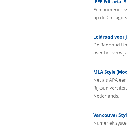
IEEE Editorial 
Een numeriek sy
op de Chicago-st
Leidraad voor 
De Radboud Uni
over het verwij
MLA Style (Mo
Net als APA een
Rijksuniversite
Nederlands.
Vancouver Sty
Numeriek systee