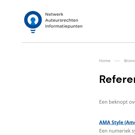
Meteen
naar
de
Auteursrechten.nl
content
Home
Bronv
Referen
Een beknopt ove
AMA Style (Ame
Een numeriek sy