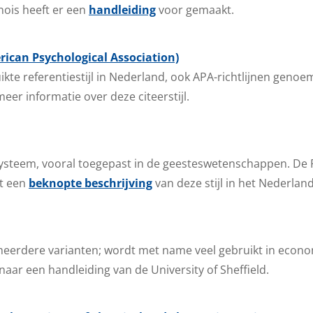
linois heeft er een
handleiding
voor gemaakt.
rican Psychological Association)
kte referentiestijl in Nederland, ook APA-richtlijnen geno
meer informatie over deze citeerstijl.
steem, vooral toegepast in de geesteswetenschappen. De Ri
t een
beknopte beschrijving
van deze stijl in het Nederland
 meerdere varianten; wordt met name veel gebruikt in econo
 naar een handleiding van de University of Sheffield.