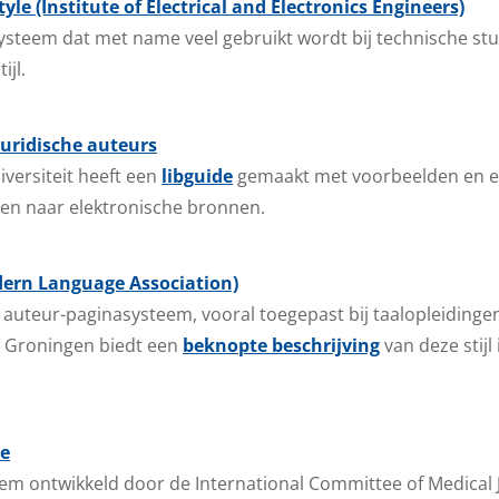
Style (Institute of Electrical and Electronics Engineers)
steem dat met name veel gebruikt wordt bij technische st
ijl.
juridische auteurs
versiteit heeft een
libguide
gemaakt met voorbeelden en e
zen naar elektronische bronnen.
dern Language Association)
 auteur-paginasysteem, vooral toegepast bij taalopleidinge
it Groningen biedt een
beknopte beschrijving
van deze stijl 
le
m ontwikkeld door de International Committee of Medical J