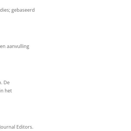
udies; gebaseerd
en aanvulling
n. De
in het
ournal Editors.