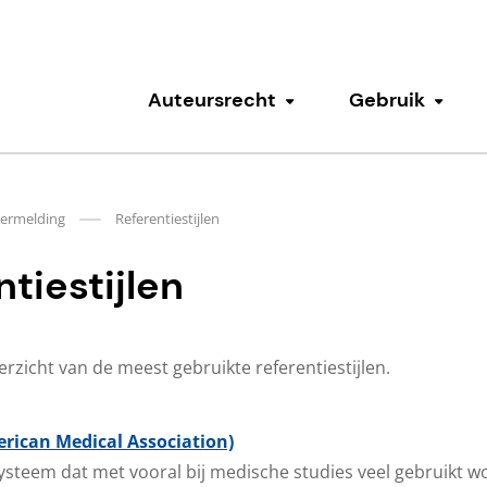
Auteursrecht
Gebruik
Submenu tonen
Subm
ermelding
Referentiestijlen
tiestijlen
rzicht van de meest gebruikte referentiestijlen.
rican Medical Association)
steem dat met vooral bij medische studies veel gebruikt w