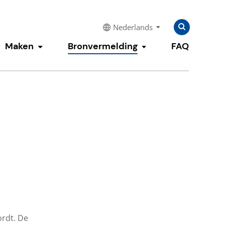
Zoeken
Zoeken
Nederlands
naar:
Maken
Bronvermelding
FAQ
enu tonen
Submenu tonen
Submenu tonen
ordt. De