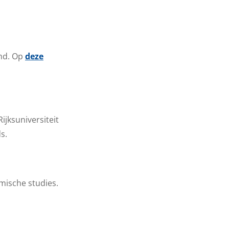
emd. Op
deze
jksuniversiteit
s.
mische studies.