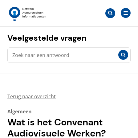
Meteen
Zoeken
naar
Zoeken
naar:
Auteursrechten.nl
de
content
Veelgestelde vragen
Zoeken
Zoeken
Terug naar overzicht
Algemeen
Wat is het Convenant
Audiovisuele Werken?