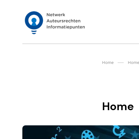
Meteen
naar
de
Auteursrechten.nl
content
Home
Hom
Home