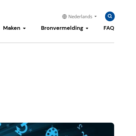
Zoeken
Zoeken
Nederlands
naar:
Maken
Bronvermelding
FAQ
enu tonen
Submenu tonen
Submenu tonen