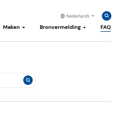
Zoeken
Zoeken
Nederlands
naar:
Maken
Bronvermelding
FAQ
enu tonen
Submenu tonen
Submenu tonen
Zoeken