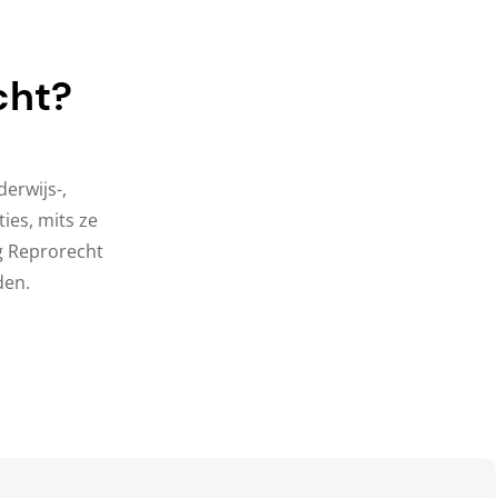
cht?
erwijs-,
ies, mits ze
ng Reprorecht
den.