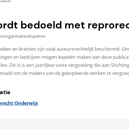
rdt bedoeld met reprore
rsorganisaties
Kopiëren
boeken en kranten zijn vaak auteursrechtelijk beschermd. Ond
lingen en bedrijven mogen kopieën maken van deze publicat
en. Dit is is een jaarlijkse vaste vergoeding die aan Stichti
taald om de makers van de gekopieerde werken te vergoe
atie
orecht Onderwijs