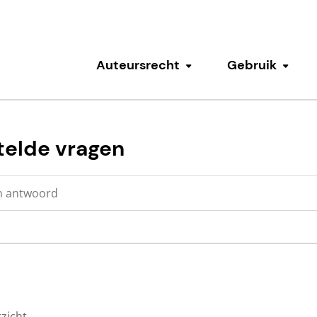
Auteursrecht
Gebruik
Submenu tonen
Subm
telde vragen
zicht