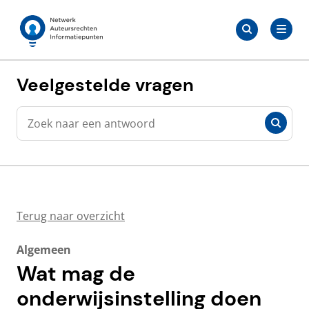
Meteen
Zoeken
naar
Zoeken
naar:
Auteursrechten.nl
de
content
Veelgestelde vragen
Zoeken
Zoeken
Terug naar overzicht
Algemeen
Wat mag de
onderwijsinstelling doen