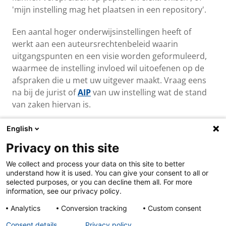
'mijn instelling mag het plaatsen in een repository'.
Een aantal hoger onderwijsinstellingen heeft of
werkt aan een auteursrechtenbeleid waarin
uitgangspunten en een visie worden geformuleerd,
waarmee de instelling invloed wil uitoefenen op de
afspraken die u met uw uitgever maakt. Vraag eens
na bij de jurist of
AIP
van uw instelling wat de stand
van zaken hiervan is.
English
Privacy on this site
Over ons & contact
We collect and process your data on this site to better
Cookies
understand how it is used. You can give your consent to all or
Privacy
selected purposes, or you can decline them all. For more
Disclaimer
information, see our privacy policy.
Analytics
Conversion tracking
Custom consent
Consent details
Privacy policy