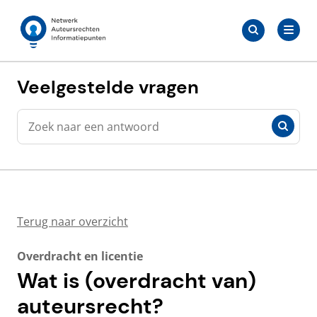
Meteen
Zoeken
naar
Zoeken
naar:
Auteursrechten.nl
de
content
Veelgestelde vragen
Zoeken
Zoeken
Terug naar overzicht
Overdracht en licentie
Wat is (overdracht van)
auteursrecht?