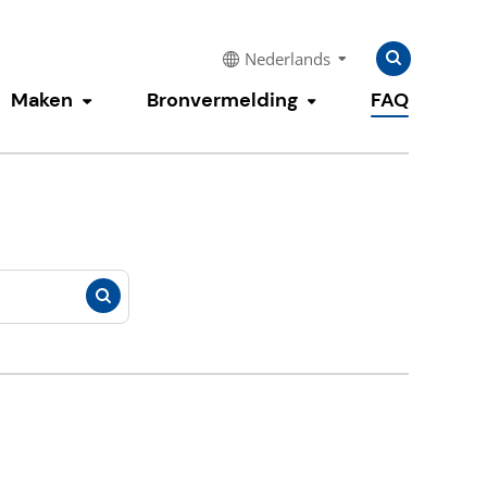
Zoeken
Zoeken
Nederlands
naar:
Maken
Bronvermelding
FAQ
enu tonen
Submenu tonen
Submenu tonen
Zoeken