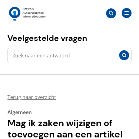
Meteen
Zoeken
naar
Zoeken
naar:
Auteursrechten.nl
de
content
Veelgestelde vragen
Zoeken
Zoeken
Terug naar overzicht
Algemeen
Mag ik zaken wijzigen of
toevoegen aan een artikel