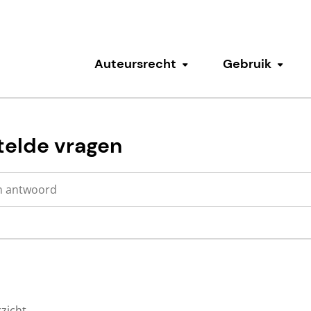
Auteursrecht
Gebruik
Submenu tonen
Subm
telde vragen
zicht