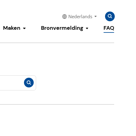
Zoeken
Zoeken
Nederlands
naar:
Maken
Bronvermelding
FAQ
enu tonen
Submenu tonen
Submenu tonen
Zoeken