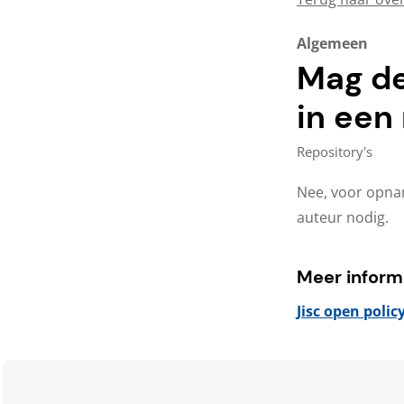
Algemeen
Mag de
in een
Repository's
Nee, voor opnam
auteur nodig.
Meer inform
Jisc open polic