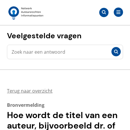
Meteen
Zoeken
naar
Zoeken
naar:
Auteursrechten.nl
de
content
Veelgestelde vragen
Zoeken
Zoeken
Terug naar overzicht
Bronvermelding
Hoe wordt de titel van een
auteur, bijvoorbeeld dr. of