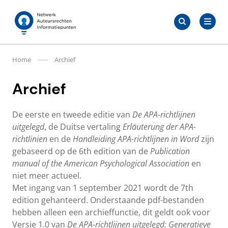
Meteen
Zoeken
naar
Zoeken
naar:
Auteursrechten.nl
de
content
Home
Archief
Archief
De eerste en tweede editie van
De APA-richtlijnen
uitgelegd
, de Duitse vertaling
Erläuterung der APA-
richtlinien
en de
Handleiding APA-richtlijnen in Word
zijn
gebaseerd op de 6th edition van de
Publication
manual of the American Psychological Association
en
niet meer actueel.
Met ingang van 1 september 2021 wordt de 7th
edition gehanteerd. Onderstaande pdf-bestanden
hebben alleen een archieffunctie, dit geldt ook voor
Versie 1.0 van
De APA-richtlijnen uitgelegd: Generatieve