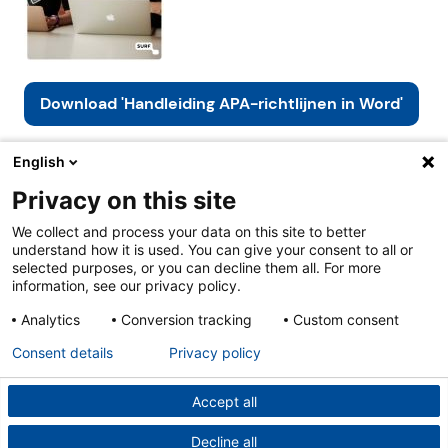
Download 'Handleiding APA-richtlijnen in Word'
English
Privacy on this site
Over ons & contact
We collect and process your data on this site to better
Cookies
understand how it is used. You can give your consent to all or
Privacy
selected purposes, or you can decline them all. For more
Disclaimer
information, see our privacy policy.
Analytics
Conversion tracking
Custom consent
Consent details
Privacy policy
Accept all
Decline all