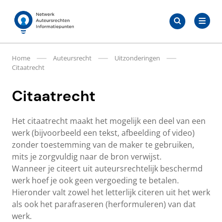
Meteen
Zoeken
naar
Zoeken
naar:
Auteursrechten.nl
de
content
Home
Auteursrecht
Uitzonderingen
Citaatrecht
Citaatrecht
Het citaatrecht maakt het mogelijk een deel van een
werk (bijvoorbeeld een tekst, afbeelding of video)
zonder toestemming van de maker te gebruiken,
mits je zorgvuldig naar de bron verwijst.
Wanneer je citeert uit auteursrechtelijk beschermd
werk hoef je ook geen vergoeding te betalen.
Hieronder valt zowel het letterlijk citeren uit het werk
als ook het parafraseren (herformuleren) van dat
werk.